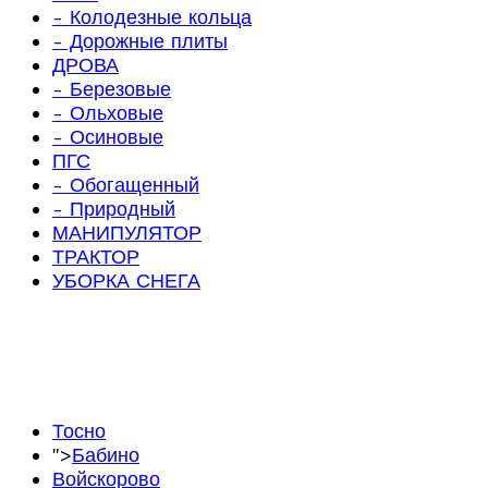
- Колодезные кольца
- Дорожные плиты
ДРОВА
- Березовые
- Ольховые
- Осиновые
ПГС
- Обогащенный
- Природный
МАНИПУЛЯТОР
ТРАКТОР
УБОРКА СНЕГА
Тосно
">
Бабино
Войскорово