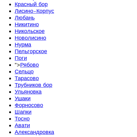
Красный бор
Лисино-Корпус
Любань
Никитино
Никольское
Новолисино
Нурма
Пельгорское
Поги
">
Рябово
Сельцо
Тарасово
Трубников бор
Ульяновка
Ушаки
Форносово
Шапки
Тосно
Авати
Александровка