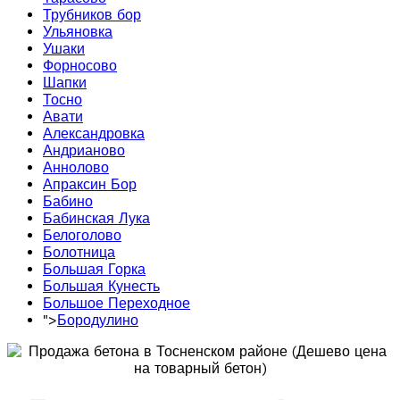
Трубников бор
Ульяновка
Ушаки
Форносово
Шапки
Тосно
Авати
Александровка
Андрианово
Аннолово
Апраксин Бор
Бабино
Бабинская Лука
Белоголово
Болотница
Большая Горка
Большая Кунесть
Большое Переходное
">
Бородулино