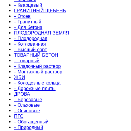
- Кварцевый
ГРАНИТНЫЙ ЩЕБЕНЬ
- Отсев
- Гранитный
- Для бетона
ПЛОДОРОДНАЯ ЗЕМЛЯ
- Плодородная
- Котлованная
- Высший сорт
ТОВАРНЫЙ БЕТОН
- Товарный
- Кладочный раствор
- Монтажный раствор
ЖБИ
- Колодезные кольца
- Дорожные плиты
ДРОВА
- Березовые
- Ольховые
- Осиновые
ПГС
- Обогащенный
- Природный