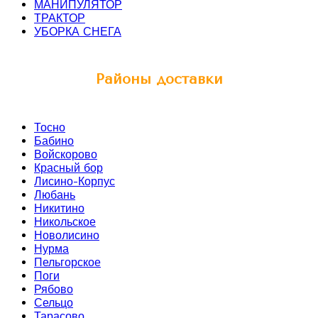
МАНИПУЛЯТОР
ТРАКТОР
УБОРКА СНЕГА
Районы доставки
Тосно
Бабино
Войскорово
Красный бор
Лисино-Корпус
Любань
Никитино
Никольское
Новолисино
Нурма
Пельгорское
Поги
Рябово
Сельцо
Тарасово