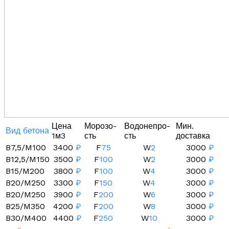
Цена
Морозо-
Водонепро-
Мин.
Вид бетона
1м3
сть
сть
доставка
B7,5/M100
3400
₽
F
75
W
2
3000
₽
B12,5/M150
3500
₽
F
100
W
2
3000
₽
B15/M200
3800
₽
F
100
W
4
3000
₽
B20/M250
3300
₽
F
150
W
4
3000
₽
B20/M250
3900
₽
F
200
W
6
3000
₽
B25/M350
4200
₽
F
200
W
8
3000
₽
B30/M400
4400
₽
F
250
W
10
3000
₽