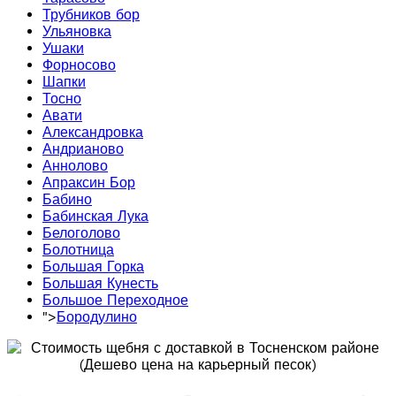
Трубников бор
Ульяновка
Ушаки
Форносово
Шапки
Тосно
Авати
Александровка
Андрианово
Аннолово
Апраксин Бор
Бабино
Бабинская Лука
Белоголово
Болотница
Большая Горка
Большая Кунесть
Большое Переходное
">
Бородулино