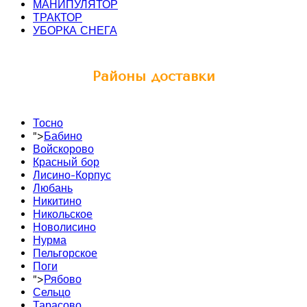
МАНИПУЛЯТОР
ТРАКТОР
УБОРКА СНЕГА
Районы доставки
Тосно
">
Бабино
Войскорово
Красный бор
Лисино-Корпус
Любань
Никитино
Никольское
Новолисино
Нурма
Пельгорское
Поги
">
Рябово
Сельцо
Тарасово