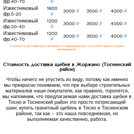
фр.40-70
₽
Известняковый
1600
3000
₽
3500
₽
4000
₽
фр.5-20
₽
Известняковый
1200
3000
₽
3500
₽
4000
₽
фр.20-40
₽
Известняковый
1200
3000
₽
3500
₽
4000
₽
фр.40-70
₽
Стоимость доставки рассчитывается индивидуально, уточняйте цены у наших
менеджеров.
Стоимость доставки щебня в Жоржино (Тосненский
район)
Чтобы ничего не упустить из виду, потому как именно
мы прекрасно понимаем, что при выборе строительных
материалов наши покупатели, как правило, торопятся,
мы напомним, что предлагаемая нами доставка щебня в
Тосно и Тосненский район это просто потрясающий
шанс купить гранитный щебень в Тосно и Тосненском
районе, так как – это наша повседневная, но
выполняемая качественно, работа.