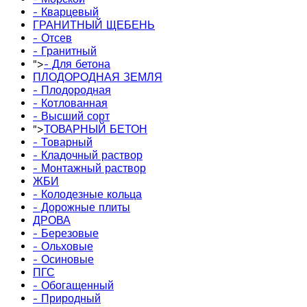
- Кварцевый
ГРАНИТНЫЙ ЩЕБЕНЬ
- Отсев
- Гранитный
">
- Для бетона
ПЛОДОРОДНАЯ ЗЕМЛЯ
- Плодородная
- Котлованная
- Высший сорт
">
ТОВАРНЫЙ БЕТОН
- Товарный
- Кладочный раствор
- Монтажный раствор
ЖБИ
- Колодезные кольца
- Дорожные плиты
ДРОВА
- Березовые
- Ольховые
- Осиновые
ПГС
- Обогащенный
- Природный