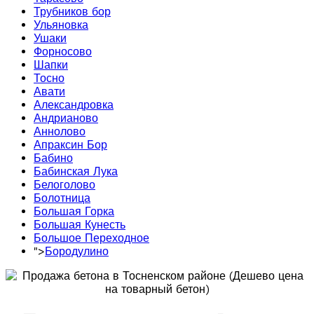
Трубников бор
Ульяновка
Ушаки
Форносово
Шапки
Тосно
Авати
Александровка
Андрианово
Аннолово
Апраксин Бор
Бабино
Бабинская Лука
Белоголово
Болотница
Большая Горка
Большая Кунесть
Большое Переходное
">
Бородулино