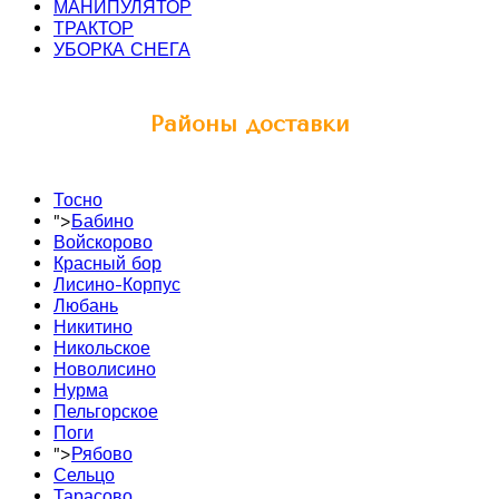
МАНИПУЛЯТОР
ТРАКТОР
УБОРКА СНЕГА
Районы доставки
Тосно
">
Бабино
Войскорово
Красный бор
Лисино-Корпус
Любань
Никитино
Никольское
Новолисино
Нурма
Пельгорское
Поги
">
Рябово
Сельцо
Тарасово