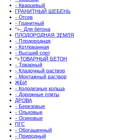
- Кварцевый
ГРАНИТНЫЙ ЩЕБЕНЬ
- Отсев
- Гранитный
">
- Для бетона
ПЛОДОРОДНАЯ ЗЕМЛЯ
- Плодородная
- Котлованная
- Высший сорт
">
ТОВАРНЫЙ БЕТОН
- Товарный
- Кладочный раствор
- Монтажный раствор
ЖБИ
- Колодезные кольца
- Дорожные плиты
ДРОВА
- Березовые
- Ольховые
- Осиновые
ПГС
- Обогащенный
- Природный