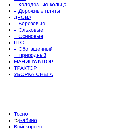
- Колодезные кольца
- Дорожные плиты
ДРОВА
- Березовые
- Ольховые
- Осиновые
ПГС
- Обогащенный
- Природный
МАНИПУЛЯТОР
ТРАКТОР
УБОРКА СНЕГА
Тосно
">
Бабино
Войскорово