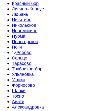
Красный бор
Лисино-Корпус
Любань
Никитино
Никольское
Новолисино
Нурма
Пельгорское
Поги
">
Рябово
Сельцо
Тарасово
Трубников бор
Ульяновка
Ушаки
Форносово
Шапки
Тосно
Авати
Александровка