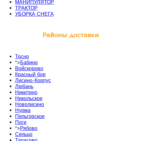
МАНИПУЛЯТОР
ТРАКТОР
УБОРКА СНЕГА
Районы доставки
Тосно
">
Бабино
Войскорово
Красный бор
Лисино-Корпус
Любань
Никитино
Никольское
Новолисино
Нурма
Пельгорское
Поги
">
Рябово
Сельцо
Тарасово