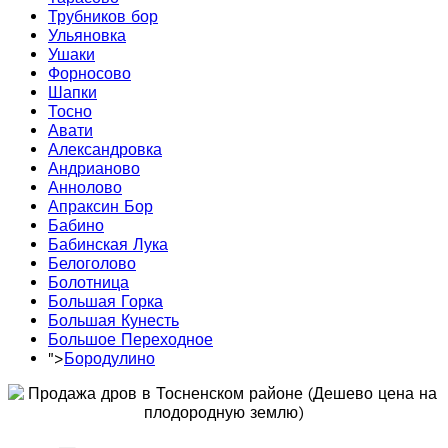
Трубников бор
Ульяновка
Ушаки
Форносово
Шапки
Тосно
Авати
Александровка
Андрианово
Аннолово
Апраксин Бор
Бабино
Бабинская Лука
Белоголово
Болотница
Большая Горка
Большая Кунесть
Большое Переходное
">
Бородулино