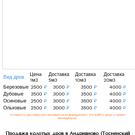
Цена
Доставка
Доставка
Доставка
Вид дров
1м3
5м3
10м3
20м3
Березовые
2500
₽
3000
₽
3500
₽
4000
₽
Дубовые
3500
₽
3000
₽
3500
₽
4000
₽
Осиновые
2500
₽
3000
₽
3500
₽
4000
₽
Ольховые
2500
₽
3000
₽
3500
₽
4000
₽
Стоимость доставки рассчитывается индивидуально, уточняйте цены у наших
менеджеров.
Продажа колотых дров в Андрианово (Тосненский