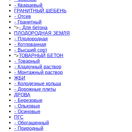
- Кварцевый
ГРАНИТНЫЙ ЩЕБЕНЬ
- Отсев
- Гранитный
">
- Для бетона
ПЛОДОРОДНАЯ ЗЕМЛЯ
- Плодородная
- Котлованная
- Высший сорт
">
ТОВАРНЫЙ БЕТОН
- Товарный
- Кладочный раствор
- Монтажный раствор
ЖБИ
- Колодезные кольца
- Дорожные плиты
ДРОВА
- Березовые
- Ольховые
- Осиновые
ПГС
- Обогащенный
- Природный