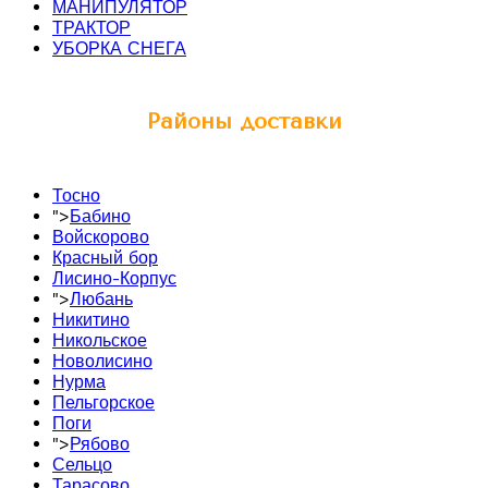
МАНИПУЛЯТОР
ТРАКТОР
УБОРКА СНЕГА
Районы доставки
Тосно
">
Бабино
Войскорово
Красный бор
Лисино-Корпус
">
Любань
Никитино
Никольское
Новолисино
Нурма
Пельгорское
Поги
">
Рябово
Сельцо
Тарасово