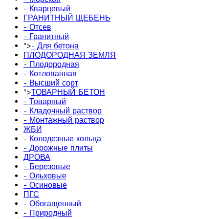
- Кварцевый
ГРАНИТНЫЙ ЩЕБЕНЬ
- Отсев
- Гранитный
">
- Для бетона
ПЛОДОРОДНАЯ ЗЕМЛЯ
- Плодородная
- Котлованная
- Высший сорт
">
ТОВАРНЫЙ БЕТОН
- Товарный
- Кладочный раствор
- Монтажный раствор
ЖБИ
- Колодезные кольца
- Дорожные плиты
ДРОВА
- Березовые
- Ольховые
- Осиновые
ПГС
- Обогащенный
- Природный