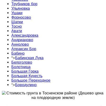
Трубников бор
Ульяновка
Ушаки
Форносово
Шапки
Тосно
Авати
Александровка
Андрианово
Аннолово
Апраксин Бор
Бабино
">
Бабинская Лука
Белоголово
Болотница
Большая Горка
Большая Кунесть
Большое Переходное
">
Бородулино