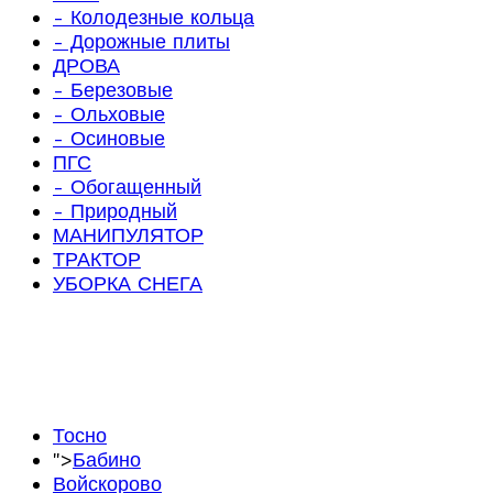
- Колодезные кольца
- Дорожные плиты
ДРОВА
- Березовые
- Ольховые
- Осиновые
ПГС
- Обогащенный
- Природный
МАНИПУЛЯТОР
ТРАКТОР
УБОРКА СНЕГА
Тосно
">
Бабино
Войскорово