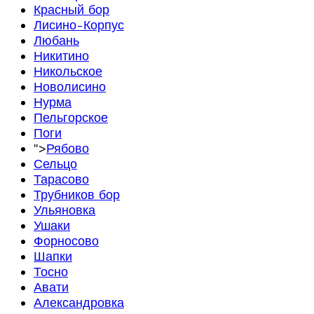
Красный бор
Лисино-Корпус
Любань
Никитино
Никольское
Новолисино
Нурма
Пельгорское
Поги
">
Рябово
Сельцо
Тарасово
Трубников бор
Ульяновка
Ушаки
Форносово
Шапки
Тосно
Авати
Александровка