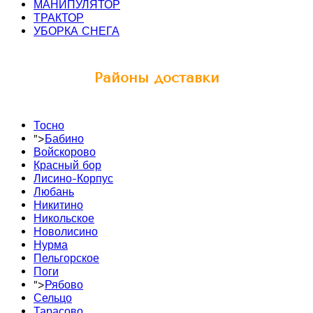
МАНИПУЛЯТОР
ТРАКТОР
УБОРКА СНЕГА
Районы доставки
Тосно
">
Бабино
Войскорово
Красный бор
Лисино-Корпус
Любань
Никитино
Никольское
Новолисино
Нурма
Пельгорское
Поги
">
Рябово
Сельцо
Тарасово