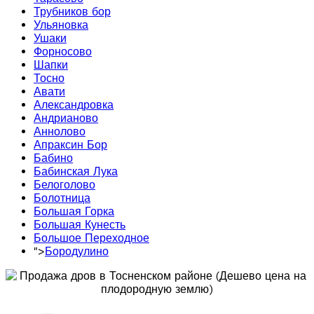
Трубников бор
Ульяновка
Ушаки
Форносово
Шапки
Тосно
Авати
Александровка
Андрианово
Аннолово
Апраксин Бор
Бабино
Бабинская Лука
Белоголово
Болотница
Большая Горка
Большая Кунесть
Большое Переходное
">
Бородулино