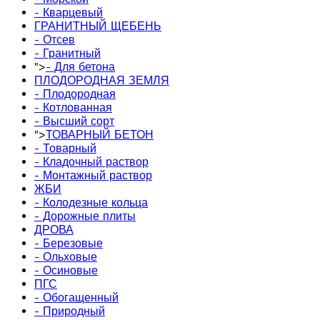
- Кварцевый
ГРАНИТНЫЙ ЩЕБЕНЬ
- Отсев
- Гранитный
">
- Для бетона
ПЛОДОРОДНАЯ ЗЕМЛЯ
- Плодородная
- Котлованная
- Высший сорт
">
ТОВАРНЫЙ БЕТОН
- Товарный
- Кладочный раствор
- Монтажный раствор
ЖБИ
- Колодезные кольца
- Дорожные плиты
ДРОВА
- Березовые
- Ольховые
- Осиновые
ПГС
- Обогащенный
- Природный