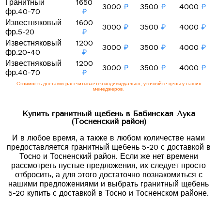
Гранитный
1650
3000
₽
3500
₽
4000
₽
фр.40-70
₽
Известняковый
1600
3000
₽
3500
₽
4000
₽
фр.5-20
₽
Известняковый
1200
3000
₽
3500
₽
4000
₽
фр.20-40
₽
Известняковый
1200
3000
₽
3500
₽
4000
₽
фр.40-70
₽
Стоимость доставки рассчитывается индивидуально, уточняйте цены у наших
менеджеров.
Купить гранитный щебень в Бабинская Лука
(Тосненский район)
И в любое время, а также в любом количестве нами
предоставляется гранитный щебень 5-20 с доставкой в
Тосно и Тосненский район. Если же нет времени
рассмотреть пустые предложения, их следует просто
отбросить, а для этого достаточно познакомиться с
нашими предложениями и выбрать гранитный щебень
5-20 купить с доставкой в Тосно и Тосненском районе.