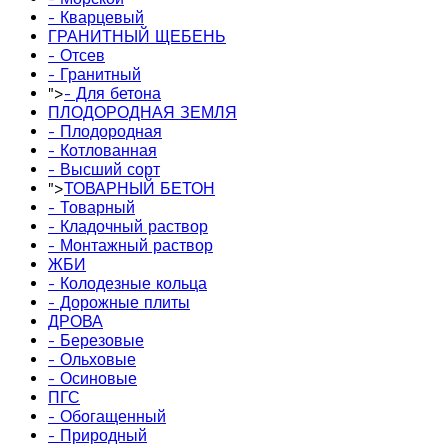
- Кварцевый
ГРАНИТНЫЙ ЩЕБЕНЬ
- Отсев
- Гранитный
">
- Для бетона
ПЛОДОРОДНАЯ ЗЕМЛЯ
- Плодородная
- Котлованная
- Высший сорт
">
ТОВАРНЫЙ БЕТОН
- Товарный
- Кладочный раствор
- Монтажный раствор
ЖБИ
- Колодезные кольца
- Дорожные плиты
ДРОВА
- Березовые
- Ольховые
- Осиновые
ПГС
- Обогащенный
- Природный