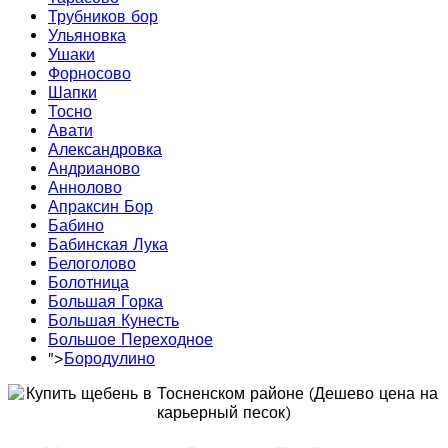
Трубников бор
Ульяновка
Ушаки
Форносово
Шапки
Тосно
Авати
Александровка
Андрианово
Аннолово
Апраксин Бор
Бабино
Бабинская Лука
Белоголово
Болотница
Большая Горка
Большая Кунесть
Большое Переходное
">
Бородулино