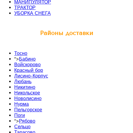
МАНИПУЛЯТОР
ТРАКТОР
УБОРКА СНЕГА
Районы доставки
Тосно
">
Бабино
Войскорово
Красный бор
Лисино-Корпус
Любань
Никитино
Никольское
Новолисино
Нурма
Пельгорское
Поги
">
Рябово
Сельцо
Тарасово