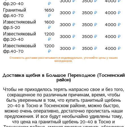
3000
₽
3500
₽
4000
₽
фр.20-40
₽
Гранитный
1650
3000
₽
3500
₽
4000
₽
фр.40-70
₽
Известняковый
1600
3000
₽
3500
₽
4000
₽
фр.5-20
₽
Известняковый
1200
3000
₽
3500
₽
4000
₽
фр.20-40
₽
Известняковый
1200
3000
₽
3500
₽
4000
₽
фр.40-70
₽
Стоимость доставки рассчитывается индивидуально, уточняйте цены у наших
менеджеров.
Доставка щебня в Большое Переходное (Тосненский
район)
Чтобы не приходилось терять напрасно свое и без того,
сокращенное по различным причинам, время, чтобы
быть уверенным в том, что купить гранитный щебень
20-40 в Тосно и Тосненском районе, можно быстро,
можно очень оперативно, достаточно пролистать наши
предложения. И все будут необычайно удивлены тому,
что цена на гранитный щебень 20-40 в Тосно и