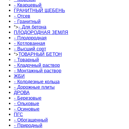
- Кварцевый
ГРАНИТНЫЙ ЩЕБЕНЬ
- Отсев
- Гранитный
">
- Для бетона
ПЛОДОРОДНАЯ ЗЕМЛЯ
- Плодородная
- Котлованная
- Высший сорт
">
ТОВАРНЫЙ БЕТОН
- Товарный
- Кладочный раствор
- Монтажный раствор
ЖБИ
- Колодезные кольца
- Дорожные плиты
ДРОВА
- Березовые
- Ольховые
- Осиновые
ПГС
- Обогащенный
- Природный