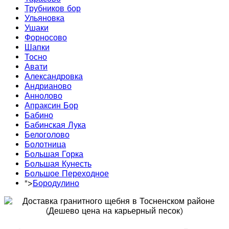
Трубников бор
Ульяновка
Ушаки
Форносово
Шапки
Тосно
Авати
Александровка
Андрианово
Аннолово
Апраксин Бор
Бабино
Бабинская Лука
Белоголово
Болотница
Большая Горка
Большая Кунесть
Большое Переходное
">
Бородулино