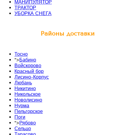
МАНИПУЛЯТОР
ТРАКТОР
УБОРКА СНЕГА
Районы доставки
Тосно
">
Бабино
Войскорово
Красный бор
Лисино-Корпус
Любань
Никитино
Никольское
Новолисино
Нурма
Пельгорское
Поги
">
Рябово
Сельцо
Тарасово