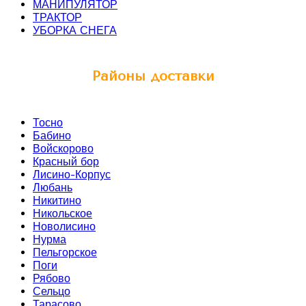
МАНИПУЛЯТОР
ТРАКТОР
УБОРКА СНЕГА
Районы доставки
Тосно
Бабино
Войскорово
Красный бор
Лисино-Корпус
Любань
Никитино
Никольское
Новолисино
Нурма
Пельгорское
Поги
Рябово
Сельцо
Тарасово