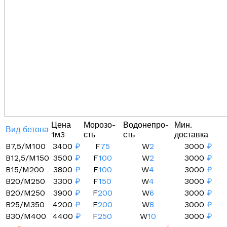
Цена
Морозо-
Водонепро-
Мин.
Вид бетона
1м3
сть
сть
доставка
B7,5/M100
3400
₽
F
75
W
2
3000
₽
B12,5/M150
3500
₽
F
100
W
2
3000
₽
B15/M200
3800
₽
F
100
W
4
3000
₽
B20/M250
3300
₽
F
150
W
4
3000
₽
B20/M250
3900
₽
F
200
W
6
3000
₽
B25/M350
4200
₽
F
200
W
8
3000
₽
B30/M400
4400
₽
F
250
W
10
3000
₽