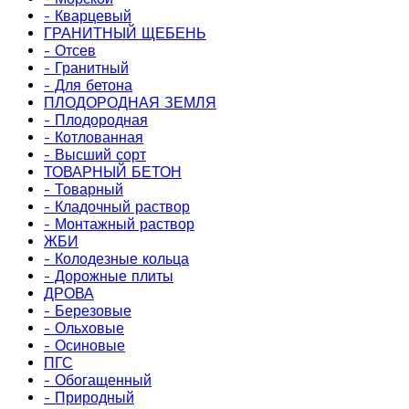
- Кварцевый
ГРАНИТНЫЙ ЩЕБЕНЬ
- Отсев
- Гранитный
- Для бетона
ПЛОДОРОДНАЯ ЗЕМЛЯ
- Плодородная
- Котлованная
- Высший сорт
ТОВАРНЫЙ БЕТОН
- Товарный
- Кладочный раствор
- Монтажный раствор
ЖБИ
- Колодезные кольца
- Дорожные плиты
ДРОВА
- Березовые
- Ольховые
- Осиновые
ПГС
- Обогащенный
- Природный