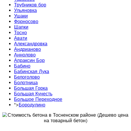
Трубников бор
Ульяновка
Ушаки
Форносово
Шапки
Тосно
Авати
Александровка
Андрианово
Аннолово
Апраксин Бор
Бабино
Бабинская Лука
Белоголово
Болотница
Большая Горка
Большая Кунесть
Большое Переходное
">
Бородулино