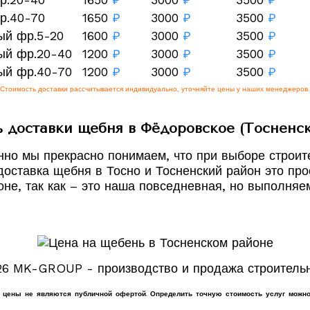
р.40-70
1650
₽
3000
₽
3500
₽
ый фр.5-20
1600
₽
3000
₽
3500
₽
ый фр.20-40
1200
₽
3000
₽
3500
₽
ый фр.40-70
1200
₽
3000
₽
3500
₽
Стоимость доставки рассчитывается индивидуально, уточняйте цены у наших менеджеров.
 доставки щебня в Фёдоровское (Тосненс
енно мы прекрасно понимаем, что при выборе строи
доставка щебня в Тосно и Тосненский район это пр
оне, так как – это наша повседневная, но выполняем
26 MK-GROUP - производство и продажа строитель
е цены не являются публичной офертой. Определить точную стоимость услуг можно