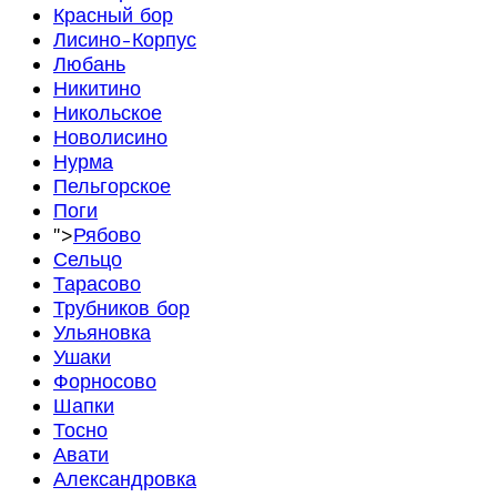
Красный бор
Лисино-Корпус
Любань
Никитино
Никольское
Новолисино
Нурма
Пельгорское
Поги
">
Рябово
Сельцо
Тарасово
Трубников бор
Ульяновка
Ушаки
Форносово
Шапки
Тосно
Авати
Александровка