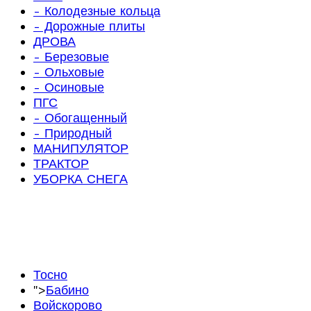
- Колодезные кольца
- Дорожные плиты
ДРОВА
- Березовые
- Ольховые
- Осиновые
ПГС
- Обогащенный
- Природный
МАНИПУЛЯТОР
ТРАКТОР
УБОРКА СНЕГА
Тосно
">
Бабино
Войскорово