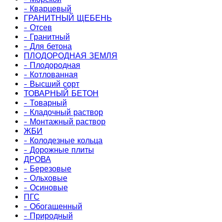
- Кварцевый
ГРАНИТНЫЙ ЩЕБЕНЬ
- Отсев
- Гранитный
- Для бетона
ПЛОДОРОДНАЯ ЗЕМЛЯ
- Плодородная
- Котлованная
- Высший сорт
ТОВАРНЫЙ БЕТОН
- Товарный
- Кладочный раствор
- Монтажный раствор
ЖБИ
- Колодезные кольца
- Дорожные плиты
ДРОВА
- Березовые
- Ольховые
- Осиновые
ПГС
- Обогащенный
- Природный