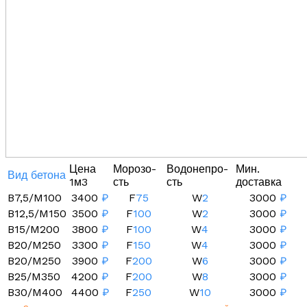
Цена
Морозо-
Водонепро-
Мин.
Вид бетона
1м3
сть
сть
доставка
B7,5/M100
3400
₽
F
75
W
2
3000
₽
B12,5/M150
3500
₽
F
100
W
2
3000
₽
B15/M200
3800
₽
F
100
W
4
3000
₽
B20/M250
3300
₽
F
150
W
4
3000
₽
B20/M250
3900
₽
F
200
W
6
3000
₽
B25/M350
4200
₽
F
200
W
8
3000
₽
B30/M400
4400
₽
F
250
W
10
3000
₽