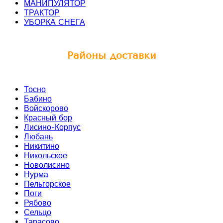
МАНИПУЛЯТОР
ТРАКТОР
УБОРКА СНЕГА
Районы доставки
Тосно
Бабино
Войскорово
Красный бор
Лисино-Корпус
Любань
Никитино
Никольское
Новолисино
Нурма
Пельгорское
Поги
Рябово
Сельцо
Тарасово