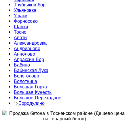
Трубников бор
Ульяновка
Ушаки
Форносово
Шапки
Тосно
Авати
Александровка
Андрианово
Аннолово
Апраксин Бор
Бабино
Бабинская Лука
Белоголово
Болотница
Большая Горка
Большая Кунесть
Большое Переходное
">
Бородулино