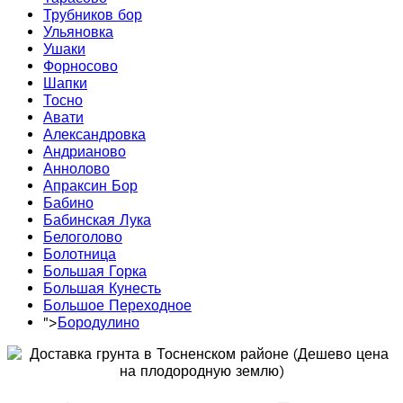
Трубников бор
Ульяновка
Ушаки
Форносово
Шапки
Тосно
Авати
Александровка
Андрианово
Аннолово
Апраксин Бор
Бабино
Бабинская Лука
Белоголово
Болотница
Большая Горка
Большая Кунесть
Большое Переходное
">
Бородулино