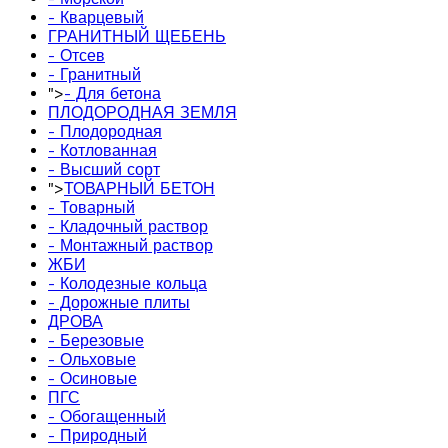
- Кварцевый
ГРАНИТНЫЙ ЩЕБЕНЬ
- Отсев
- Гранитный
">
- Для бетона
ПЛОДОРОДНАЯ ЗЕМЛЯ
- Плодородная
- Котлованная
- Высший сорт
">
ТОВАРНЫЙ БЕТОН
- Товарный
- Кладочный раствор
- Монтажный раствор
ЖБИ
- Колодезные кольца
- Дорожные плиты
ДРОВА
- Березовые
- Ольховые
- Осиновые
ПГС
- Обогащенный
- Природный