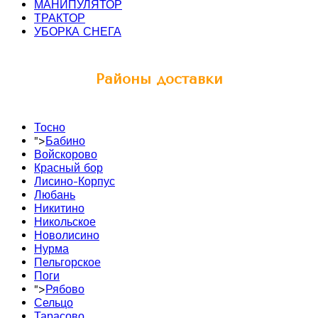
МАНИПУЛЯТОР
ТРАКТОР
УБОРКА СНЕГА
Районы доставки
Тосно
">
Бабино
Войскорово
Красный бор
Лисино-Корпус
Любань
Никитино
Никольское
Новолисино
Нурма
Пельгорское
Поги
">
Рябово
Сельцо
Тарасово