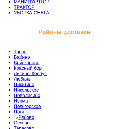
МАНИПУЛЯТОР
ТРАКТОР
УБОРКА СНЕГА
Районы доставки
Тосно
Бабино
Войскорово
Красный бор
Лисино-Корпус
Любань
Никитино
Никольское
Новолисино
Нурма
Пельгорское
Поги
">
Рябово
Сельцо
Тарасово