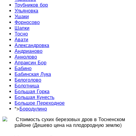
Трубников бор
Ульяновка
Ушаки
Форносово
Шапки
Тосно
Авати
Александровка
Андрианово
Аннолово
Апраксин Бор
Бабино
Бабинская Лука
Белоголово
Болотница
Большая Горка
Большая Кунесть
Большое Переходное
">
Бородулино