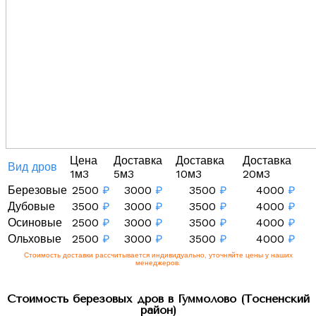
Цена
Доставка
Доставка
Доставка
Вид дров
1м3
5м3
10м3
20м3
Березовые
2500
₽
3000
₽
3500
₽
4000
₽
Дубовые
3500
₽
3000
₽
3500
₽
4000
₽
Осиновые
2500
₽
3000
₽
3500
₽
4000
₽
Ольховые
2500
₽
3000
₽
3500
₽
4000
₽
Стоимость доставки рассчитывается индивидуально, уточняйте цены у наших
менеджеров.
Стоимость березовых дров в Гуммолово (Тосненский
район)