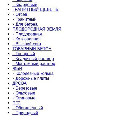
- Кварцевый
ГРАНИТНЫЙ ЩЕБЕНЬ
- Отсев
- Гранитный
- Для бетона
ПЛОДОРОДНАЯ ЗЕМЛЯ
- Плодородная
- Котлованная
- Высший сорт
ТОВАРНЫЙ БЕТОН
- Товарный
- Кладочный раствор
- Монтажный раствор
ЖБИ
- Колодезные кольца
- Дорожные плиты
ДРОВА
- Березовые
- Ольховые
- Осиновые
ПГС
- Обогащенный
- Природный