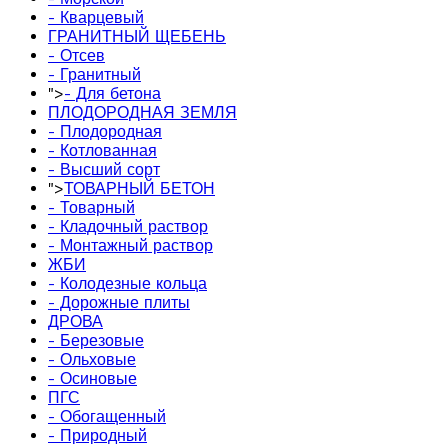
- Кварцевый
ГРАНИТНЫЙ ЩЕБЕНЬ
- Отсев
- Гранитный
">
- Для бетона
ПЛОДОРОДНАЯ ЗЕМЛЯ
- Плодородная
- Котлованная
- Высший сорт
">
ТОВАРНЫЙ БЕТОН
- Товарный
- Кладочный раствор
- Монтажный раствор
ЖБИ
- Колодезные кольца
- Дорожные плиты
ДРОВА
- Березовые
- Ольховые
- Осиновые
ПГС
- Обогащенный
- Природный