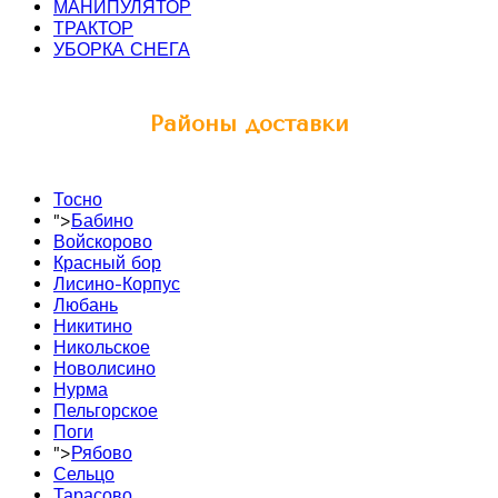
МАНИПУЛЯТОР
ТРАКТОР
УБОРКА СНЕГА
Районы доставки
Тосно
">
Бабино
Войскорово
Красный бор
Лисино-Корпус
Любань
Никитино
Никольское
Новолисино
Нурма
Пельгорское
Поги
">
Рябово
Сельцо
Тарасово