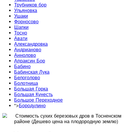
Трубников бор
Ульяновка
Ушаки
Форносово
Шапки
Тосно
Авати
Александровка
Андрианово
Аннолово
Апраксин Бор
Бабино
Бабинская Лука
Белоголово
Болотница
Большая Горка
Большая Кунесть
Большое Переходное
">
Бородулино