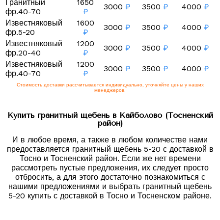
Гранитный
1650
3000
₽
3500
₽
4000
₽
фр.40-70
₽
Известняковый
1600
3000
₽
3500
₽
4000
₽
фр.5-20
₽
Известняковый
1200
3000
₽
3500
₽
4000
₽
фр.20-40
₽
Известняковый
1200
3000
₽
3500
₽
4000
₽
фр.40-70
₽
Стоимость доставки рассчитывается индивидуально, уточняйте цены у наших
менеджеров.
Купить гранитный щебень в Кайболово (Тосненский
район)
И в любое время, а также в любом количестве нами
предоставляется гранитный щебень 5-20 с доставкой в
Тосно и Тосненский район. Если же нет времени
рассмотреть пустые предложения, их следует просто
отбросить, а для этого достаточно познакомиться с
нашими предложениями и выбрать гранитный щебень
5-20 купить с доставкой в Тосно и Тосненском районе.