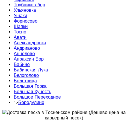
Трубников бор
Ульяновка
Ушаки
Форносово
Шапки
Тосно
Авати
Александровка
Андрианово
Аннолово
Апраксин Бор
Бабино
Бабинская Лука
Белоголово
Болотница
Большая Горка
Большая Кунесть
Большое Переходное
">
Бородулино