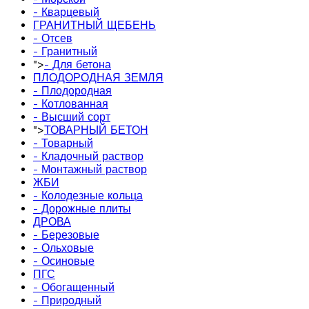
- Кварцевый
ГРАНИТНЫЙ ЩЕБЕНЬ
- Отсев
- Гранитный
">
- Для бетона
ПЛОДОРОДНАЯ ЗЕМЛЯ
- Плодородная
- Котлованная
- Высший сорт
">
ТОВАРНЫЙ БЕТОН
- Товарный
- Кладочный раствор
- Монтажный раствор
ЖБИ
- Колодезные кольца
- Дорожные плиты
ДРОВА
- Березовые
- Ольховые
- Осиновые
ПГС
- Обогащенный
- Природный