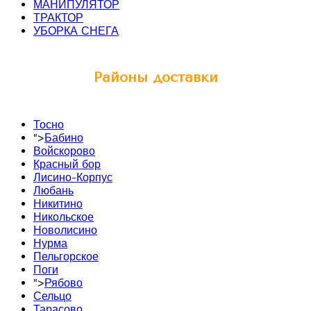
МАНИПУЛЯТОР
ТРАКТОР
УБОРКА СНЕГА
Районы доставки
Тосно
">
Бабино
Войскорово
Красный бор
Лисино-Корпус
Любань
Никитино
Никольское
Новолисино
Нурма
Пельгорское
Поги
">
Рябово
Сельцо
Тарасово