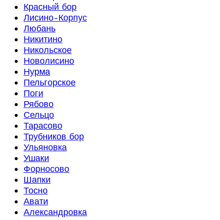
Красный бор
Лисино-Корпус
Любань
Никитино
Никольское
Новолисино
Нурма
Пельгорское
Поги
Рябово
Сельцо
Тарасово
Трубников бор
Ульяновка
Ушаки
Форносово
Шапки
Тосно
Авати
Александровка