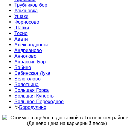
Трубников бор
Ульяновка
Ушаки
Форносово
Шапки
Тосно
Авати
Александровка
Андрианово
Аннолово
Апраксин Бор
Бабино
Бабинская Лука
Белоголово
Болотница
Большая Горка
Большая Кунесть
Большое Переходное
">
Бородулино