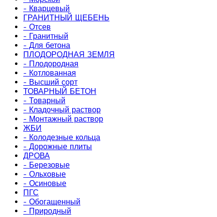
- Кварцевый
ГРАНИТНЫЙ ЩЕБЕНЬ
- Отсев
- Гранитный
- Для бетона
ПЛОДОРОДНАЯ ЗЕМЛЯ
- Плодородная
- Котлованная
- Высший сорт
ТОВАРНЫЙ БЕТОН
- Товарный
- Кладочный раствор
- Монтажный раствор
ЖБИ
- Колодезные кольца
- Дорожные плиты
ДРОВА
- Березовые
- Ольховые
- Осиновые
ПГС
- Обогащенный
- Природный