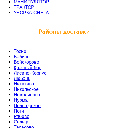
МАНИПУЛЯТОР
ТРАКТОР
УБОРКА СНЕГА
Районы доставки
Тосно
Бабино
Войскорово
Красный бор
Лисино-Корпус
Любань
Никитино
Никольское
Новолисино
Нурма
Пельгорское
Поги
Рябово
Сельцо
Тарасово