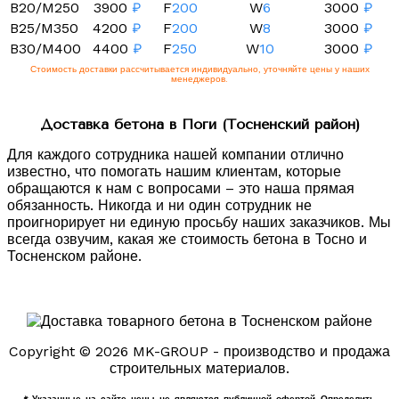
B20/M250
3900
₽
F
200
W
6
3000
₽
B25/M350
4200
₽
F
200
W
8
3000
₽
B30/M400
4400
₽
F
250
W
10
3000
₽
Стоимость доставки рассчитывается индивидуально, уточняйте цены у наших
менеджеров.
Доставка бетона в Поги (Тосненский район)
Для каждого сотрудника нашей компании отлично
известно, что помогать нашим клиентам, которые
обращаются к нам с вопросами – это наша прямая
обязанность. Никогда и ни один сотрудник не
проигнорирует ни единую просьбу наших заказчиков. Мы
всегда озвучим, какая же стоимость бетона в Тосно и
Тосненском районе.
Copyright © 2026 MK-GROUP - производство и продажа
строительных материалов.
* Указанные на сайте цены не являются публичной офертой. Определить