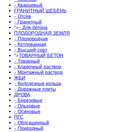
- Кварцевый
ГРАНИТНЫЙ ЩЕБЕНЬ
- Отсев
- Гранитный
">
- Для бетона
ПЛОДОРОДНАЯ ЗЕМЛЯ
- Плодородная
- Котлованная
- Высший сорт
">
ТОВАРНЫЙ БЕТОН
- Товарный
- Кладочный раствор
- Монтажный раствор
ЖБИ
- Колодезные кольца
- Дорожные плиты
ДРОВА
- Березовые
- Ольховые
- Осиновые
ПГС
- Обогащенный
- Природный