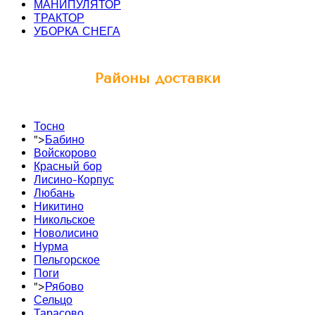
МАНИПУЛЯТОР
ТРАКТОР
УБОРКА СНЕГА
Районы доставки
Тосно
">
Бабино
Войскорово
Красный бор
Лисино-Корпус
Любань
Никитино
Никольское
Новолисино
Нурма
Пельгорское
Поги
">
Рябово
Сельцо
Тарасово