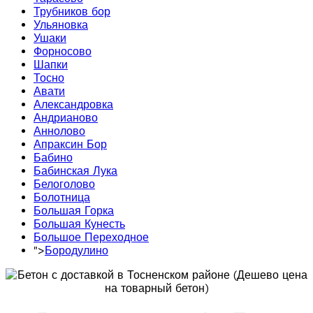
Трубников бор
Ульяновка
Ушаки
Форносово
Шапки
Тосно
Авати
Александровка
Андрианово
Аннолово
Апраксин Бор
Бабино
Бабинская Лука
Белоголово
Болотница
Большая Горка
Большая Кунесть
Большое Переходное
">
Бородулино