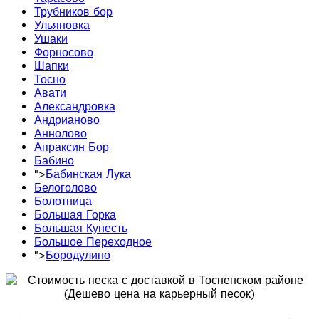
Трубников бор
Ульяновка
Ушаки
Форносово
Шапки
Тосно
Авати
Александровка
Андрианово
Аннолово
Апраксин Бор
Бабино
">
Бабинская Лука
Белоголово
Болотница
Большая Горка
Большая Кунесть
Большое Переходное
">
Бородулино