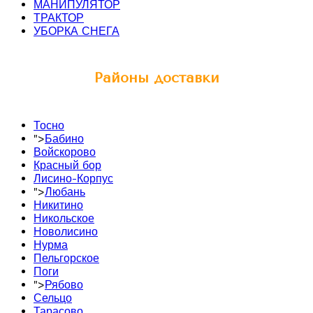
МАНИПУЛЯТОР
ТРАКТОР
УБОРКА СНЕГА
Районы доставки
Тосно
">
Бабино
Войскорово
Красный бор
Лисино-Корпус
">
Любань
Никитино
Никольское
Новолисино
Нурма
Пельгорское
Поги
">
Рябово
Сельцо
Тарасово