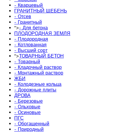
- Кварцевый
ГРАНИТНЫЙ ЩЕБЕНЬ
- Отсев
- Гранитный
">
- Для бетона
ПЛОДОРОДНАЯ ЗЕМЛЯ
- Плодородная
- Котлованная
- Высший сорт
">
ТОВАРНЫЙ БЕТОН
- Товарный
- Кладочный раствор
- Монтажный раствор
ЖБИ
- Колодезные кольца
- Дорожные плиты
ДРОВА
- Березовые
- Ольховые
- Осиновые
ПГС
- Обогащенный
- Природный