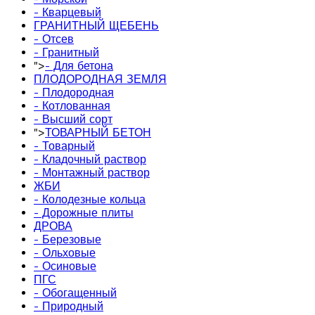
- Кварцевый
ГРАНИТНЫЙ ЩЕБЕНЬ
- Отсев
- Гранитный
">
- Для бетона
ПЛОДОРОДНАЯ ЗЕМЛЯ
- Плодородная
- Котлованная
- Высший сорт
">
ТОВАРНЫЙ БЕТОН
- Товарный
- Кладочный раствор
- Монтажный раствор
ЖБИ
- Колодезные кольца
- Дорожные плиты
ДРОВА
- Березовые
- Ольховые
- Осиновые
ПГС
- Обогащенный
- Природный