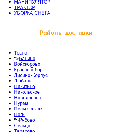
МАНИПУЛЯТОР
ТРАКТОР
УБОРКА СНЕГА
Районы доставки
Тосно
">
Бабино
Войскорово
Красный бор
Лисино-Корпус
Любань
Никитино
Никольское
Новолисино
Нурма
Пельгорское
Поги
">
Рябово
Сельцо
Тарасово