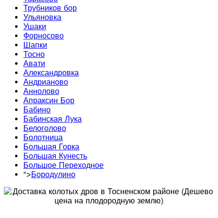
Трубников бор
Ульяновка
Ушаки
Форносово
Шапки
Тосно
Авати
Александровка
Андрианово
Аннолово
Апраксин Бор
Бабино
Бабинская Лука
Белоголово
Болотница
Большая Горка
Большая Кунесть
Большое Переходное
">
Бородулино