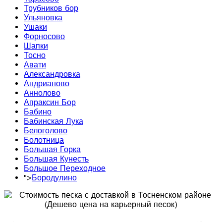
Трубников бор
Ульяновка
Ушаки
Форносово
Шапки
Тосно
Авати
Александровка
Андрианово
Аннолово
Апраксин Бор
Бабино
Бабинская Лука
Белоголово
Болотница
Большая Горка
Большая Кунесть
Большое Переходное
">
Бородулино