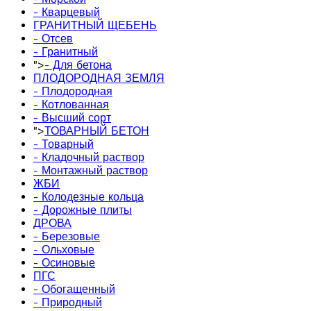
- Кварцевый
ГРАНИТНЫЙ ЩЕБЕНЬ
- Отсев
- Гранитный
">
- Для бетона
ПЛОДОРОДНАЯ ЗЕМЛЯ
- Плодородная
- Котлованная
- Высший сорт
">
ТОВАРНЫЙ БЕТОН
- Товарный
- Кладочный раствор
- Монтажный раствор
ЖБИ
- Колодезные кольца
- Дорожные плиты
ДРОВА
- Березовые
- Ольховые
- Осиновые
ПГС
- Обогащенный
- Природный