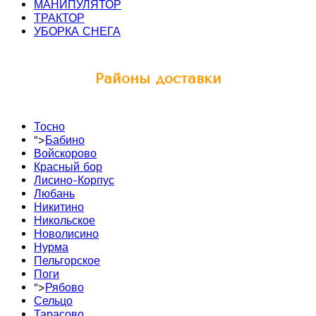
МАНИПУЛЯТОР
ТРАКТОР
УБОРКА СНЕГА
Районы доставки
Тосно
">
Бабино
Войскорово
Красный бор
Лисино-Корпус
Любань
Никитино
Никольское
Новолисино
Нурма
Пельгорское
Поги
">
Рябово
Сельцо
Тарасово