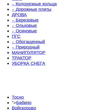
- Колодезные кольца
- Дорожные плиты
ДРОВА
- Березовые
- Ольховые
- Осиновые
ПГС
- Обогащенный
- Природный
МАНИПУЛЯТОР
ТРАКТОР
УБОРКА СНЕГА
Тосно
">
Бабино
Войскорово