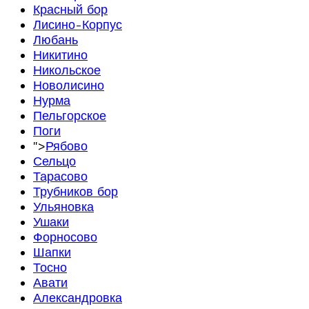
Красный бор
Лисино-Корпус
Любань
Никитино
Никольское
Новолисино
Нурма
Пельгорское
Поги
">
Рябово
Сельцо
Тарасово
Трубников бор
Ульяновка
Ушаки
Форносово
Шапки
Тосно
Авати
Александровка