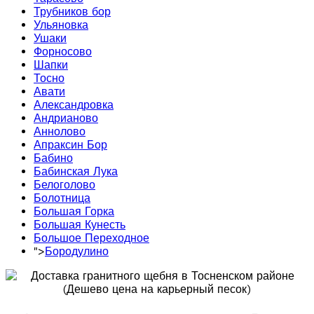
Трубников бор
Ульяновка
Ушаки
Форносово
Шапки
Тосно
Авати
Александровка
Андрианово
Аннолово
Апраксин Бор
Бабино
Бабинская Лука
Белоголово
Болотница
Большая Горка
Большая Кунесть
Большое Переходное
">
Бородулино