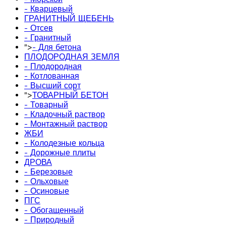
- Кварцевый
ГРАНИТНЫЙ ЩЕБЕНЬ
- Отсев
- Гранитный
">
- Для бетона
ПЛОДОРОДНАЯ ЗЕМЛЯ
- Плодородная
- Котлованная
- Высший сорт
">
ТОВАРНЫЙ БЕТОН
- Товарный
- Кладочный раствор
- Монтажный раствор
ЖБИ
- Колодезные кольца
- Дорожные плиты
ДРОВА
- Березовые
- Ольховые
- Осиновые
ПГС
- Обогащенный
- Природный