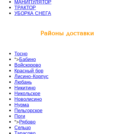
МАНИПУЛЯТОР
ТРАКТОР
УБОРКА СНЕГА
Районы доставки
Тосно
">
Бабино
Войскорово
Красный бор
Лисино-Корпус
Любань
Никитино
Никольское
Новолисино
Нурма
Пельгорское
Поги
">
Рябово
Сельцо
Тарасово