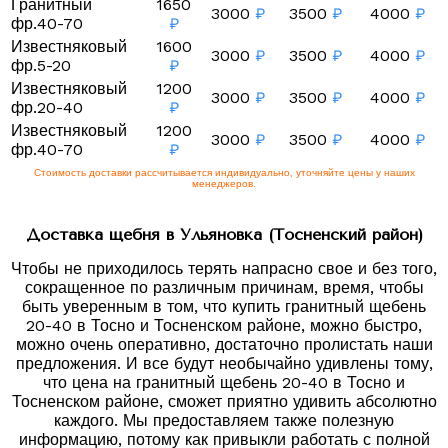
Гранитный
1650
3000
₽
3500
₽
4000
₽
фр.40-70
₽
Известняковый
1600
3000
₽
3500
₽
4000
₽
фр.5-20
₽
Известняковый
1200
3000
₽
3500
₽
4000
₽
фр.20-40
₽
Известняковый
1200
3000
₽
3500
₽
4000
₽
фр.40-70
₽
Стоимость доставки рассчитывается индивидуально, уточняйте цены у наших
менеджеров.
Доставка щебня в Ульяновка (Тосненский район)
Чтобы не приходилось терять напрасно свое и без того,
сокращенное по различным причинам, время, чтобы
быть уверенным в том, что купить гранитный щебень
20-40 в Тосно и Тосненском районе, можно быстро,
можно очень оперативно, достаточно пролистать наши
предложения. И все будут необычайно удивлены тому,
что цена на гранитный щебень 20-40 в Тосно и
Тосненском районе, сможет приятно удивить абсолютно
каждого. Мы предоставляем также полезную
информацию, потому как привыкли работать с полной