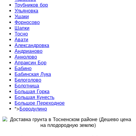
Трубников бор
Ульяновка
Ушаки
Форносово
Шапки
Тосно
Авати
Александровка
Андрианово
Аннолово
Апраксин Бор
Бабино
Бабинская Лука
Белоголово
Болотница
Большая Горка
Большая Кунесть
Большое Переходное
">
Бородулино