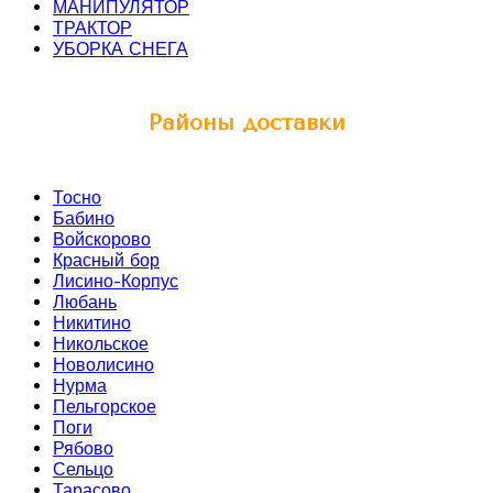
МАНИПУЛЯТОР
ТРАКТОР
УБОРКА СНЕГА
Районы доставки
Тосно
Бабино
Войскорово
Красный бор
Лисино-Корпус
Любань
Никитино
Никольское
Новолисино
Нурма
Пельгорское
Поги
Рябово
Сельцо
Тарасово