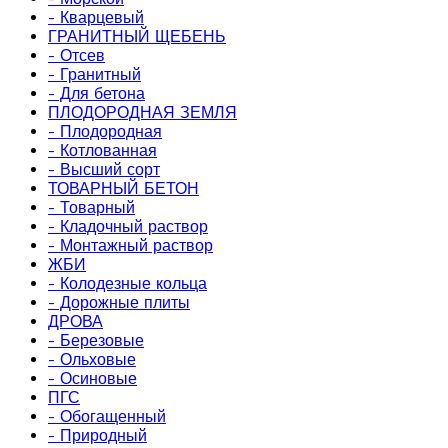
- Кварцевый
ГРАНИТНЫЙ ЩЕБЕНЬ
- Отсев
- Гранитный
- Для бетона
ПЛОДОРОДНАЯ ЗЕМЛЯ
- Плодородная
- Котлованная
- Высший сорт
ТОВАРНЫЙ БЕТОН
- Товарный
- Кладочный раствор
- Монтажный раствор
ЖБИ
- Колодезные кольца
- Дорожные плиты
ДРОВА
- Березовые
- Ольховые
- Осиновые
ПГС
- Обогащенный
- Природный